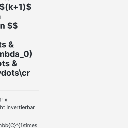
 $(k+1)$
m
n $$
ts &
lambda_0)
ots &
vdots\cr
trix
ht invertierbar
thbb{C}^{1\times