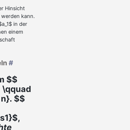
er Hinsicht
t werden kann.
$a_1$ in der
chen einem
schaft
eln
#
m $$
, \qquad
 n}. $$
s1}$,
hte