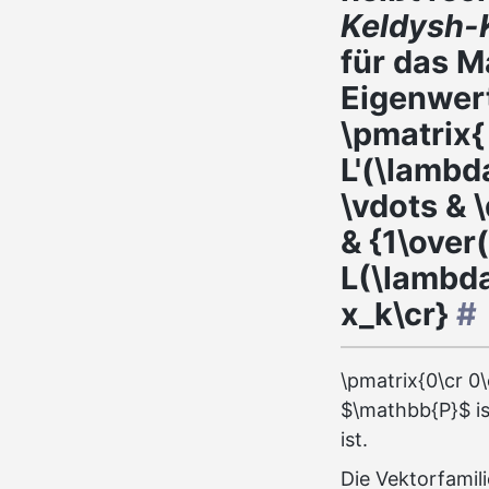
Keldysh-
für das 
Eigenwer
\pmatrix{
L'(\lambd
\vdots & 
& {1\over
L(\lambda
x_k\cr}
#
\pmatrix{0\cr 0\
$\mathbb{P}$ ist
ist.
Die Vektorfamili