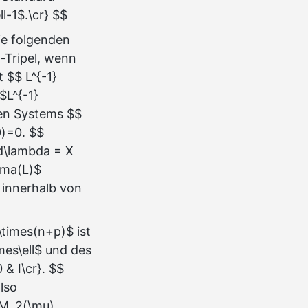
ll-1$.\cr} $$
ie folgenden
-Tripel, wenn
 $$ L^{-1}
$L^{-1}
ren Systems $$
0)=0. $$
)d\lambda = X
gma(L)$
 innerhalb von
times(n+p)$ ist
mes\ell$ und des
& I\cr}. $$
lso
 M_2(\mu)