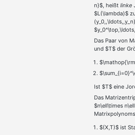
n}$, heißt
linke
$L(\lambda)$ z
(y_0,,\ldots,,y_
$y_0^\top,\ldots
Das Paar von Ma
und $T$ der Größ
$\mathop{\rm c
$\sum_{i=0}^\e
Ist $T$ eine Jo
Das Matrizentri
$n\ell\times n\e
Matrixpolynoms
$(X,T)$ ist S