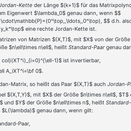
 Jordan-Kette
der Länge $(k+1)$ für das Matrixpoly
um Eigenwert $\lambda_0$ genau dann, wenn $$
n)\cdot\mathbb{P}=(0^\top,,\ldots,,0^\top), $$ d.h. al
,y_k^\top$ eine rechte Jordan-Kette ist.
trizen von Matrizen $(X,T)$, mit $X$ von der Größe 
e $n\ell\times n\ell$, heißt
Standard-Paar
genau dann
ol}(XT^i)_{i=0}^{\ell-1}$ ist invertierbar,
ll A_iXT^i=\bf 0$.
rdan-Matrix, so heißt das Paar $(X,T)$ auch
Jordan-P
pel $(X,T,Y)$, mit $X$ der Größe $n\times n\ell$, $T$
ll$ und $Y$ der Größe $n\ell\times n$, heißt
Standard-
 $L(\lambda)$ genau dann, wenn gilt:
tandard-Paar,