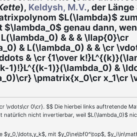
Kette
),
Keldysh, M.V.
, der Länge
Matrixpolynom $L(\lambda)$ zu
t $\lambda_0$ genau dann, wen
 L(\lambda_0) & & & \llap{0}\cr
a_0) & L(\lambda_0) & & \cr \vdo
\ddots & \cr {1\over k!}L^{(k)}(\
(k-1)!}L^{(k-1)}(\lambda_0) & \ld
_0)\cr} \pmatrix{x_0\cr x_1\cr \
cr \vdots\cr 0\cr}. $$ Die hierbei links auftretende Ma
 natürlich nicht invertierbar, weil $L(\lambda_0)$ nic
e $y_0,\ldots,y_k$, mit $y_0\ne\bf0^\top$, $y_i\in\ma