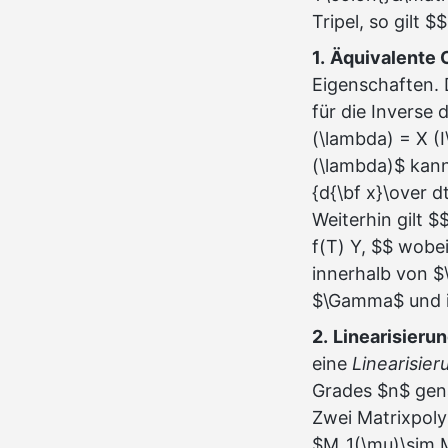
Tripel, so gilt $
1.
Äquivalente C
Eigenschaften. 
für die Inverse 
(\lambda) = X (
(\lambda)$ kann
{d{\bf x}\over d
Weiterhin gilt 
f(T) Y, $$ wobe
innerhalb von $
$\Gamma$ und 
2.
Linearisieru
eine
Linearisier
Grades $n$ gena
Zwei Matrixpol
$M_1(\mu)\sim 