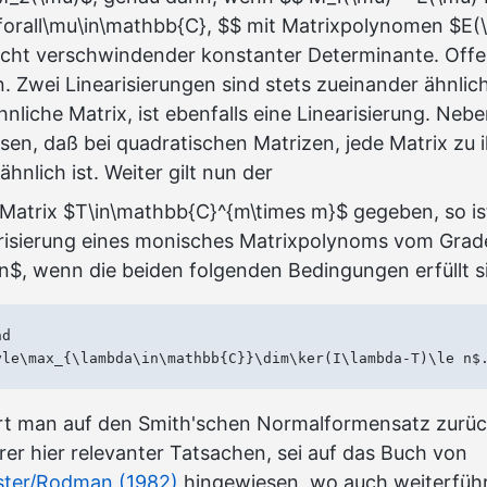
forall\mu\in\mathbb{C}, $$ mit Matrixpolynomen $E
icht verschwindender konstanter Determinante. Offe
. Zwei Linearisierungen sind stets zueinander ähnlich
hnliche Matrix, ist ebenfalls eine Linearisierung. Nebe
sen, daß bei quadratischen Matrizen, jede Matrix zu i
hnlich ist. Weiter gilt nun der
 Matrix $T\in\mathbb{C}^{m\times m}$ gegeben, so i
risierung eines monisches Matrixpolynoms vom Grade
n$, wenn die beiden folgenden Bedingungen erfüllt s
d

rt man auf den Smith'schen Normalformensatz zurü
rer hier relevanter Tatsachen, sei auf das Buch von
ter/Rodman (1982)
hingewiesen, wo auch weiterfüh