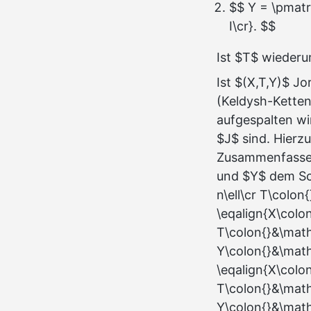
$$ Y = \pmatri
I\cr}. $$
Ist $T$ wiederu
Ist $(X,T,Y)$ J
(Keldysh-Ketten
aufgespalten wi
$J$ sind. Hierz
Zusammenfassen
und $Y$ dem Sch
n\ell\cr T\colon{
\eqalign{X\colo
T\colon{}&\math
Y\colon{}&\math
\eqalign{X\colo
T\colon{}&\math
Y\colon{}&\math