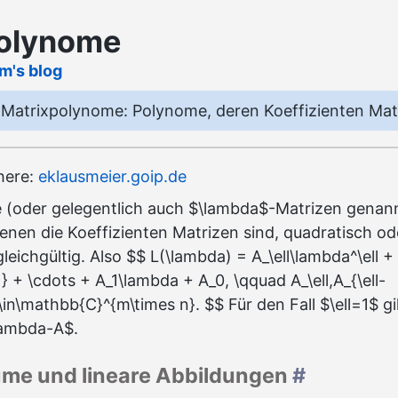
olynome
lm's blog
 Matrixpolynome: Polynome, deren Koeffizienten Mat
 here:
eklausmeier.goip.de
 (oder gelegentlich auch $\lambda$-Matrizen genann
enen die Koeffizienten Matrizen sind, quadratisch od
gleichgültig. Also $$ L(\lambda) = A_\ell\lambda^\ell + 
1} + \cdots + A_1\lambda + A_0, \qquad A_\ell,A_{\ell-
0\in\mathbb{C}^{m\times n}. $$ Für den Fall $\ell=1$ gi
lambda-A$.
ume und lineare Abbildungen
#