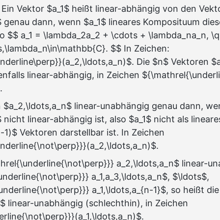
 Ein Vektor $a_1$ heißt linear-abhängig von den Vekt
$ genau dann, wenn $a_1$ lineares Komposituum dies
lso $$ a_1 = \lambda_2a_2 + \cdots + \lambda_na_n, \
s,\lambda_n\in\mathbb{C}. $$ In Zeichen:
nderline\perp}}(a_2,\ldots,a_n)$. Die $n$ Vektoren $a
falls linear-abhängig, in Zeichen ${\mathrel{\underl
.
on $a_2,\ldots,a_n$ linear-unabhängig genau dann, w
 nicht linear-abhängig ist, also $a_1$ nicht als line
1)$ Vektoren darstellbar ist. In Zeichen
nderline{\not\perp}}}(a_2,\ldots,a_n)$.
threl{\underline{\not\perp}}} a_2,\ldots,a_n$ linear-u
nderline{\not\perp}}} a_1,a_3,\ldots,a_n$, $\ldots$,
nderline{\not\perp}}} a_1,\ldots,a_{n-1}$, so heißt die
)$ linear-unabhängig (schlechthin), in Zeichen
rline{\not\perp}}}(a_1,\ldots,a_n)$.