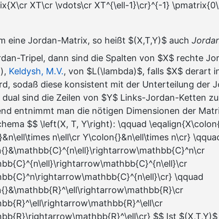
x{X\cr XT\cr \vdots\cr XT^{\ell-1}\cr}^{-1} \pmatrix{0\
m eine Jordan-Matrix, so heißt $(X,T,Y)$ auch
Jordan
ordan-Tripel, dann sind die Spalten von $X$ rechte J
),
Keldysh, M.V.
, von $L(\lambda)$, falls $X$ derart i
rd, sodaß diese konsistent mit der Unterteilung der 
u dual sind die Zeilen von $Y$ Links-Jordan-Ketten z
d entnimmt man die nötigen Dimensionen der Matr
ema $$ \left(X, T, Y\right): \qquad \eqalign{X\colon
}&n\ell\times n\ell\cr Y\colon{}&n\ell\times n\cr} \qqua
n{}&\mathbb{C}^{n\ell}\rightarrow\mathbb{C}^n\cr
bb{C}^{n\ell}\rightarrow\mathbb{C}^{n\ell}\cr
bb{C}^n\rightarrow\mathbb{C}^{n\ell}\cr} \qquad
n{}&\mathbb{R}^\ell\rightarrow\mathbb{R}\cr
bb{R}^\ell\rightarrow\mathbb{R}^\ell\cr
bb{R}\rightarrow\mathbb{R}^\ell\cr} $$ Ist $(X,T,Y)