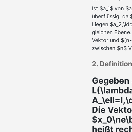
Ist $a_1$ von $a
überflüssig, da
Liegen $a_2,\ldo
gleichen Ebene.
Vektor und $(n-
zwischen $n$ Ve
2. Definiti
Gegeben 
L(\lambda
A_\ell=I,
Die Vekto
$x_0\ne\b
heißt rec