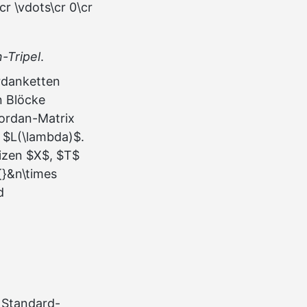
cr \vdots\cr 0\cr
-Tripel
.
ordanketten
n Blöcke
Jordan-Matrix
u $L(\lambda)$.
izen $X$, $T$
{}&n\times
d
$ Standard-