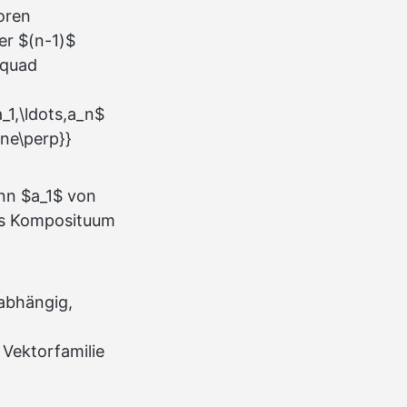
oren
er $(n-1)$
qquad
_1,\ldots,a_n$
ine\perp}}
enn $a_1$ von
ares Komposituum
nabhängig,
 Vektorfamilie