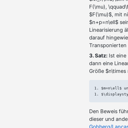
F(\mu), \qquad\
$F(\mu)$, mit n
$n+p=n\ell$ sein
Linearisierung ä
darauf hingewie
Transponierten ä
3. Satz:
Ist eine
dann eine Linea
Größe $n\times 
1. $m=n\ell$ un
Den Beweis füh
dieser und ande
Gohberg/Lancas