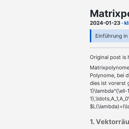
Matrixp
2024-01-23
·
k
Einführung in
Original post is
Matrixpolynome
Polynome, bei d
dies ist vorerst 
1}\lambda^{\ell-
1},\ldots,A_1,A_
$L(\lambda)=I\
1. Vektorrä