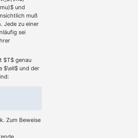
(\mu)$ und
nsichtlich muß
. Jede zu einer
nläufig sei
hrer
st $T$ genau
 $\ell$ und der
ind:
ck. Zum Beweise
rende