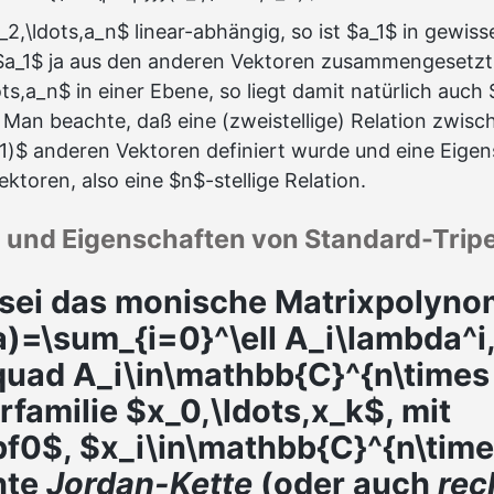
_2,\ldots,a_n$ linear-abhängig, so ist $a_1$ in gewiss
 $a_1$ ja aus den anderen Vektoren zusammengesetz
ts,a_n$ in einer Ebene, so liegt damit natürlich auch 
 Man beachte, daß eine (zweistellige) Relation zwis
1)$ anderen Vektoren definiert wurde und eine Eigen
ktoren, also eine $n$-stellige Relation.
on und Eigenschaften von Standard-Trip
sei das monische Matrixpolyno
)=\sum_{i=0}^\ell A_i\lambda^i
\quad A_i\in\mathbb{C}^{n\times
rfamilie $x_0,\ldots,x_k$, mit
f0$, $x_i\in\mathbb{C}^{n\time
hte
Jordan-Kette
(oder auch
rec