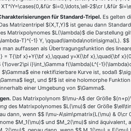
$ XT^iY=\cases{0,&für $i=0,\ldots,\ell-2$\cr I,&für $i=\e
harakterisierungen für Standard-Tripel.
Es gelten d
Das Matrizentripel $(X,T,Y)$ ist genau dann Standard
des Matrixpolynomes $L(\lambda)$ die Darstellung gilt
I\lambda-T)^{-1} Y, \qquad\lambda\notin\sigma(L). $$ 
 man auffassen als Übertragungsfunktion des linea
t} = T{\bf x}+Y{\bf x},\qquad y=X{\bf x},\quad{\bf x}(
$$ {1\over2\pi i}\int_\Gamma f(\lambda)L^{-1}(\lambda
i $\Gamma$ eine rektifizierbare Kurve ist, sodaß $\si
\Gamma$ liegt, und $f$ ist eine holomorphe Funktion
innerhalb einer Umgebung von $\Gamma$.
ngen.
Das Matrixpolynom $I\mu-A$ der Größe $(n+p)\
ung
des Matrixpolynomes $L(\mu)$ der Größe $\ell\ti
u dann, wenn $$ I\mu-A\sim\pmatrix{L(\mu) & 0\cr 0 
ynome $M_1(\mu)$ und $M_2(\mu)$ sind äquivalent, a
M_2(\mu)$, genau dann, wenn $$ M_1(\mu) = E(\mu)