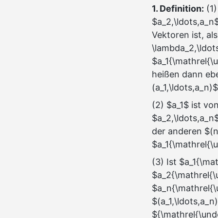
1. Definition:
(1)
$a_2,\ldots,a_n
Vektoren ist, a
\lambda_2,\ldot
$a_1{\mathrel{\u
heißen dann eben
(a_1,\ldots,a_n)$
(2) $a_1$ ist v
$a_2,\ldots,a_n$
der anderen $(n-
$a_1{\mathrel{\u
(3) Ist $a_1{\ma
$a_2{\mathrel{\u
$a_n{\mathrel{\u
$(a_1,\ldots,a_n
${\mathrel{\unde