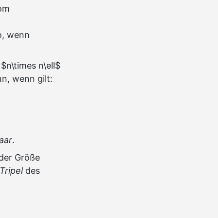
nom
so, wenn
$n\times n\ell$
, wenn gilt:
aar
.
 der Größe
Tripel
des