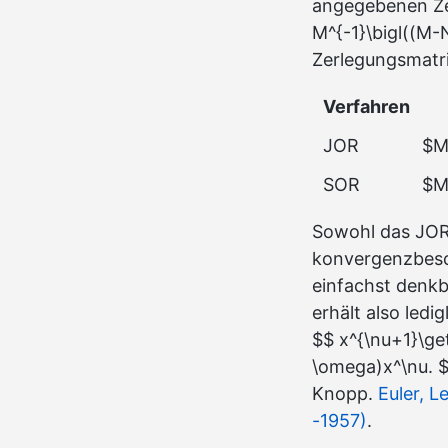
angegebenen Zer
M^{-1}\bigl((M-
Zerlegungsmatri
Verfahren
JOR
$M
SOR
$M
Sowohl das JOR-
konvergenzbesch
einfachst denkb
erhält also ledi
$$ x^{\nu+1}\ge
\omega)x^\nu. $$
Knopp.
Euler, 
-1957)
.