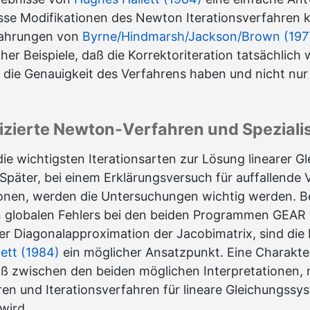
se Modifikationen des Newton Iterationsverfahren 
fahrungen von
Byrne/Hindmarsh/Jackson/Brown (197
er Beispiele, daß die Korrektoriteration tatsächlich
f die Genauigkeit des Verfahrens haben und nicht nur 
fizierte Newton-Verfahren und Spezial
 die wichtigsten Iterationsarten zur Lösung linearer 
Später, bei einem Erklärungsversuch für auffallende 
ionen, werden die Untersuchungen wichtig werden. Be
n globalen Fehlers bei den beiden Programmen GEAR
ner Diagonalapproximation der Jacobimatrix, sind die
ett (1984)
ein möglicher Ansatzpunkt. Eine Charakter
daß zwischen den beiden möglichen Interpretationen, 
n und Iterationsverfahren für lineare Gleichungssys
wird.