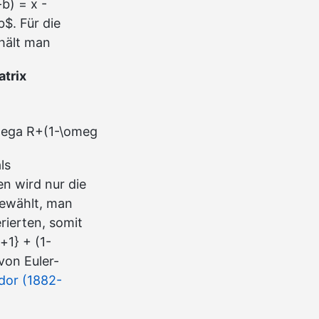
b) = x -
$. Für die
hält man
trix
mega R+(1-\omega)D\bigr)$
ls
n wird nur die
gewählt, man
erierten, somit
+1} + (1-
von Euler-
or (1882-