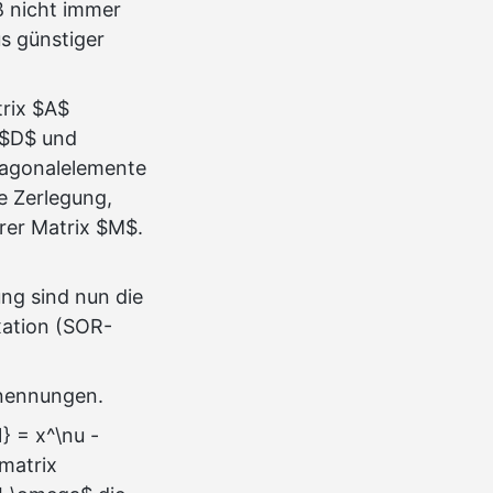
ß nicht immer
 günstiger
trix $A$
 $D$ und
Diagonalelemente
e Zerlegung,
rer Matrix $M$.
ng sind nun die
xation (SOR-
enennungen.
} = x^\nu -
smatrix