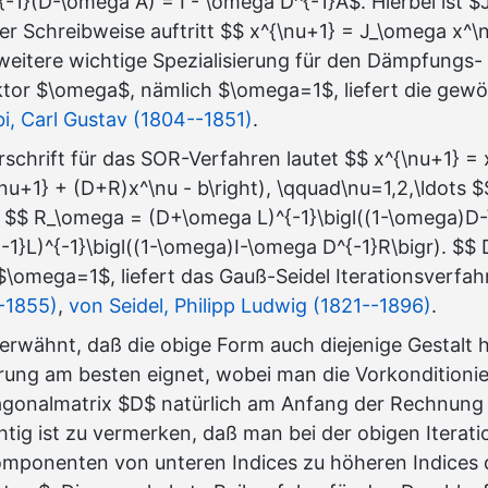
-1}(D-\omega A) = I - \omega D^{-1}A$. Hierbei ist 
 der Schreibweise auftritt $$ x^{\nu+1} = J_\omega x^
 weitere wichtige Spezialisierung für den Dämpfungs-
tor $\omega$, nämlich $\omega=1$, liefert die gewö
i, Carl Gustav (1804--1851)
.
orschrift für das SOR-Verfahren lautet $$ x^{\nu+1} =
\nu+1} + (D+R)x^\nu - b\right), \qquad\nu=1,2,\ldots $
x $$ R_\omega = (D+\omega L)^{-1}\bigl((1-\omega)D
-1}L)^{-1}\bigl((1-\omega)I-\omega D^{-1}R\bigr). $$ 
 $\omega=1$, liefert das Gauß-Seidel Iterationsverfa
--1855)
,
von Seidel, Philipp Ludwig (1821--1896)
.
erwähnt, daß die obige Form auch diejenige Gestalt ha
ung am besten eignet, wobei man die Vorkonditionie
agonalmatrix $D$ natürlich am Anfang der Rechnung
tig ist zu vermerken, daß man bei der obigen Iterati
omponenten von unteren Indices zu höheren Indices d