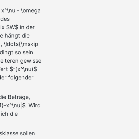
 x^\nu - \omega
 des
rix $W$ in der
e hängt die
, \ldots{\mskip
ingt so sein.
weiteren gewisse
ert $f(x^\nu)$
der folgender
ie Beträge,
1}-x^\nu|$. Wird
ich die
sklasse sollen