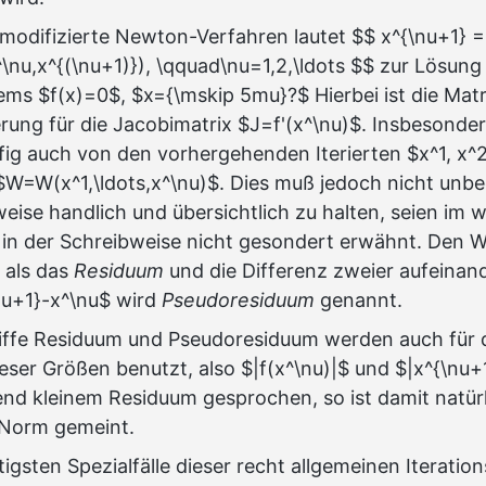
odifizierte Newton-Verfahren lautet $$ x^{\nu+1} =
^\nu,x^{(\nu+1)}), \qquad\nu=1,2,\ldots $$ zur Lösung
lems $f(x)=0$, $x={\mskip 5mu}?$ Hierbei ist die Mat
rung für die Jacobimatrix $J=f'(x^\nu)$. Insbesonder
ig auch von den vorhergehenden Iterierten $x^1, x^2
$W=W(x^1,\ldots,x^\nu)$. Dies muß jedoch nicht unbed
eise handlich und übersichtlich zu halten, seien im 
in der Schreibweise nicht gesondert erwähnt. Den W
 als das
Residuum
und die Differenz zweier aufeinan
\nu+1}-x^\nu$ wird
Pseudoresiduum
genannt.
iffe Residuum und Pseudoresiduum werden auch für d
ser Größen benutzt, also $|f(x^\nu)|$ und $|x^{\nu+
nd kleinem Residuum gesprochen, so ist damit natürl
Norm gemeint.
igsten Spezialfälle dieser recht allgemeinen Iteration