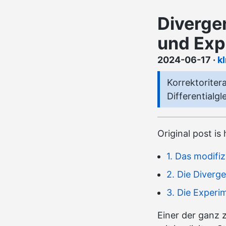
Divergen
und Exp
2024-06-17
·
k
Korrektoriter
Differentialg
Original post is
1. Das modifi
2. Die Diverg
3. Die Exper
Einer der ganz 