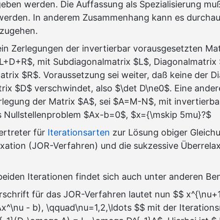
geben werden. Die Auffassung als Spezialisierung mu
rden. In anderem Zusammenhang kann es durchaus
rzugehen.
ein Zerlegungen der invertierbar vorausgesetzten Ma
=L+D+R$, mit Subdiagonalmatrix $L$, Diagonalmatrix
trix $R$. Voraussetzung sei weiter, daß keine der 
rix $D$ verschwindet, also $\det D\ne0$. Eine ander
rlegung der Matrix $A$, sei $A=M-N$, mit invertierba
s Nullstellenproblem $Ax-b=0$, $x={\mskip 5mu}?$
ertreter für
Iterationsarten
zur Lösung obiger Gleichu
xation (JOR-Verfahren) und die sukzessive Überrela
 beiden Iterationen findet sich auch unter anderen B
rschrift für das JOR-Verfahren lautet nun $$ x^{\nu+1
^\nu - b), \qquad\nu=1,2,\ldots $$ mit der Iteration