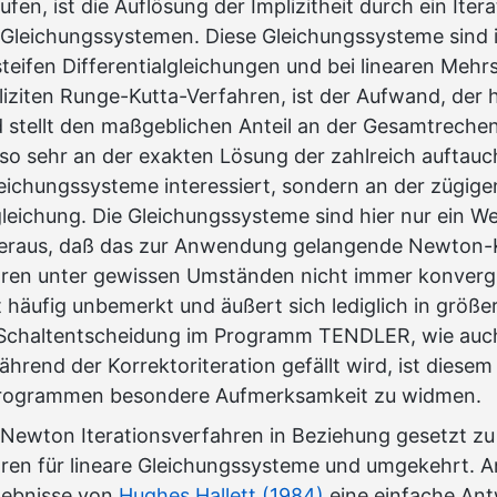
tufen, ist die Auflösung der Implizitheit durch ein Ite
Gleichungssystemen. Diese Gleichungssysteme sind i
 steifen Differentialgleichungen und bei linearen Mehr
liziten Runge-Kutta-Verfahren, ist der Aufwand, der h
 stellt den maßgeblichen Anteil an der Gesamtrechen
t so sehr an der exakten Lösung der zahlreich auftau
leichungssysteme interessiert, sondern an der zügige
gleichung. Die Gleichungssysteme sind hier nur ein W
n heraus, daß das zur Anwendung gelangende Newton-
hren unter gewissen Umständen nicht immer konvergi
t häufig unbemerkt und äußert sich lediglich in größe
e Schaltentscheidung im Programm TENDLER, wie auc
rend der Korrektoriteration gefällt wird, ist diesem
Programmen besondere Aufmerksamkeit zu widmen.
 Newton Iterationsverfahren in Beziehung gesetzt z
hren für lineare Gleichungssysteme und umgekehrt. A
gebnisse von
Hughes Hallett (1984)
eine einfache Ant