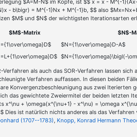
legung $A=M-N$ im Kopfe, ist $$ x = x - M^{-1}(Ax-
N)x - b\bigr) = M^{-1}Nx + M^{-1}b, $$ also $Mx=Nx+b
zen $M$ und $N$ der wichtigsten Iterationsarten er
$M$-Matrix
$N$-Ma
={1\over\omega}D$
$N={1\over\omega}D-A$
=L+{1\over\omega}D$
$N={1\over\omega}\bigl(-\o
Verfahren als auch das SOR-Verfahren lassen sich a
leunigte Verfahren auffassen. In diesen beiden Fälle
are Konvergenzbeschleunigung aus zwei Iterierten 
glich das gewichtete Zweiermitel der beiden letzten It
ts x^\nu + \omega(x^{\nu+1} - x^\nu) = \omega x^{\nu
 Dies ist natürlich nichts anderes als das Verfahren 
Leonhard (1707--1783)
,
Knopp, Konrad Hermann Theod