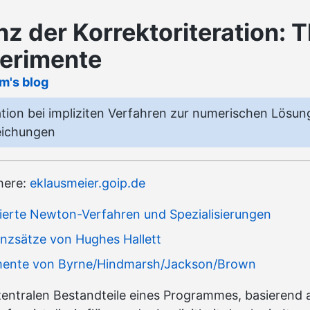
z der Korrektoriteration: 
erimente
lm's blog
ation bei impliziten Verfahren zur numerischen Lösun
leichungen
 here:
eklausmeier.goip.de
zierte Newton-Verfahren und Spezialisierungen
enzsätze von Hughes Hallett
imente von Byrne/Hindmarsh/Jackson/Brown
zentralen Bestandteile eines Programmes, basierend 