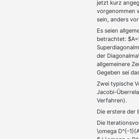
jetzt kurz ange
vorgenommen we
sein, anders vo
Es seien allgem
betrachtet: $A
Superdiagonalma
der Diagonalmat
allgemeinere Ze
Gegeben sei da
Zwei typische V
Jacobi-Überrela
Verfahren).
Die erstere der
Die Iterationsvo
\omega D^{-1}(Ax