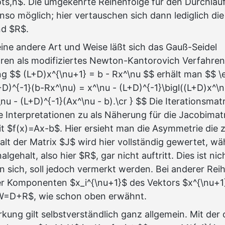
dots,n$. Die umgekehrte Reihenfolge für den Durchlauf
enso möglich; hier vertauschen sich dann lediglich die
nd $R$.
ine andere Art und Weise läßt sich das Gauß-Seidel
hren als modifiziertes Newton-Kantorovich Verfahren 
ng $$ (L+D)x^{\nu+1} = b - Rx^\nu $$ erhält man $$ \
D)^{-1}(b-Rx^\nu) = x^\nu - (L+D)^{-1}\bigl((L+D)x^\n
\nu - (L+D)^{-1}(Ax^\nu - b).\cr } $$ Die Iterationsm
die Interpretationen zu als Näherung für die Jacobimat
t $f(x)=Ax-b$. Hier ersieht man die Asymmetrie die zu
lt der Matrix $J$ wird hier vollständig gewertet, w
lgehalt, also hier $R$, gar nicht auftritt. Dies ist nic
n sich, soll jedoch vermerkt werden. Bei anderer Rei
r Komponenten $x_i^{\nu+1}$ des Vektors $x^{\nu+1
 $W=D+R$, wie schon oben erwähnt.
rkung gilt selbstverständlich ganz allgemein. Mit der