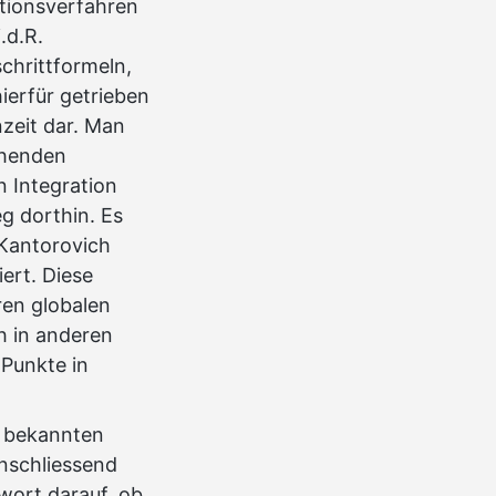
rationsverfahren
.d.R.
schrittformeln,
ierfür getrieben
zeit dar. Man
chenden
n Integration
eg dorthin. Es
Kantorovich
ert. Diese
ren globalen
h in anderen
 Punkte in
u bekannten
nschliessend
wort darauf, ob