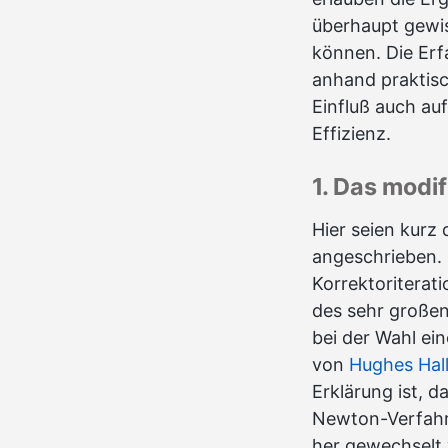
überhaupt gewis
können. Die Er
anhand praktisch
Einfluß auch au
Effizienz.
1. Das modi
Hier seien kurz
angeschrieben. 
Korrektoriterat
des sehr große
bei der Wahl ei
von
Hughes Hall
Erklärung ist, 
Newton-Verfahre
her gewechselt 