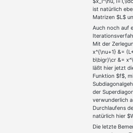
$x_i^\nu, i=1,\l
ist natürlich eb
Matrizen $L$ u
Auch noch auf e
Iterationsverfa
Mit der Zerlegu
x^{\nu+1} &= (L+
b\bigr)\cr &= x^
läßt hier jetzt 
Funktion $f$, mi
Subdiagonalgeha
der Superdiagona
verwunderlich a
Durchlaufens de
natürlich hier
Die letzte Beme