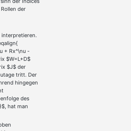
sinn der Indices
 Rollen der
interpretieren.
eqalign{
u + Rx^\nu -
atrix $W=L+D$
rix $J$ der
tage tritt. Der
ährend hingegen
ht
henfolge des
}$, hat man
 oben