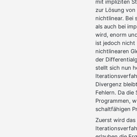
mit impliziten S
zur Lösung von 
nichtlinear. Bei
als auch bei imp
wird, enorm und
ist jedoch nich
nichtlinearen G
der Differential
stellt sich nu
Iterationsverfa
Divergenz bleib
Fehlern. Da di
Programmen, wäh
schaltfähigen 
Zuerst wird das
Iterationsverfa
erlauben die Er