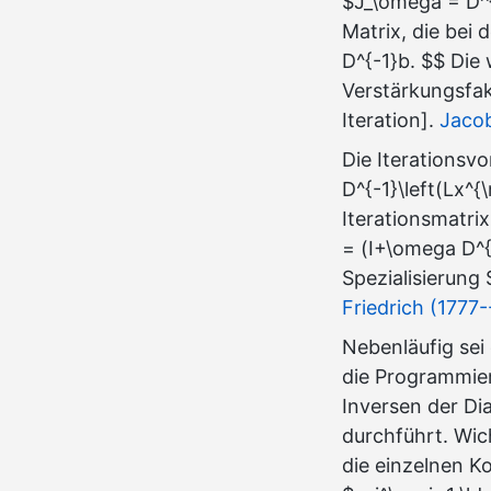
$J_\omega = D^{
Matrix, die bei
D^{-1}b. $$ Die
Verstärkungsfak
Iteration].
Jacob
Die Iterationsv
D^{-1}\left(Lx^{
Iterationsmatri
= (I+\omega D^{
Spezialisierung
Friedrich (1777
Nebenläufig sei 
die Programmier
Inversen der Di
durchführt. Wich
die einzelnen K