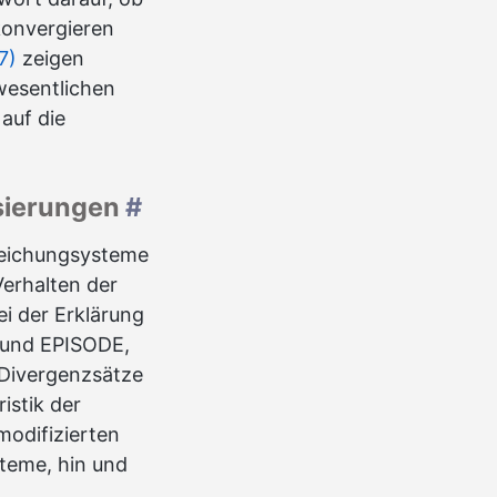
konvergieren
7)
zeigen
 wesentlichen
auf die
isierungen
#
Gleichungsysteme
Verhalten der
i der Erklärung
 und EPISODE,
 Divergenzsätze
istik der
modifizierten
teme, hin und