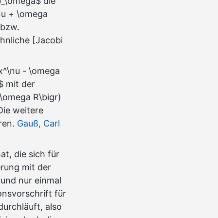
$J_\omega$ die
\nu + \omega
 bzw.
hnliche [Jacobi
 x^\nu - \omega
$ mit der
-\omega R\bigr)
Die weitere
hren.
Gauß, Carl
t, die sich für
rung mit der
 und nur einmal
onsvorschrift für
urchläuft, also